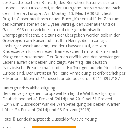
der Stadtteilbücherei Benrath, des Benrather Kulturkreises und
Europe Direct Düsseldorf, in der Orangerie Benrath widmet sich
dem Thema „Europa“. Am Montag, 13. Mai, 19.30 Uhr, liest
Brigitte Glaser aus ihrem neuen Buch „Kaiserstuhl“. Im Zentrum
des Romans stehen der Élysée-Vertrag, den Adenauer und de
Gaulle 1963 unterzeichneten, und eine geheimnisvolle
Champagnerflasche, die zur Feier übergeben werden soll: In der
Grenzregion am Kaiserstuhl treffen Henny, die zukünftige
Freiburger Weinhändlerin, und der Elsässer Paul, der zum
Kinoexperten für den neuen französischen Film wird, kurz nach
Kriegsende zusammen. Der Roman erzählt von den schwierigen
Lebensläufen der beiden und zeigt, wie fragil die deutsch-
französische Freundschaft und die Hoffnungen auf ein friedliches
Europa sind. Der Eintritt ist frei, eine Anmeldung ist erforderlich per
E-Mail an stbbenrath@duesseldorf.de oder unter 0211-8997187.
Hintergrund: Wahlbeteiligung
Bei den vergangenen Europawahlen lag die Wahlbeteiligung in
Deutschland bei 48 Prozent (2014) und 2019 bei 61 Prozent
(2019). In Düsseldorf war die Wahlbeteiligung bei beiden Wahlen
höher: 54 Prozent (2014) und 63 Prozent (2019).
Foto © Landeshauptstadt Düsseldorf/David Young