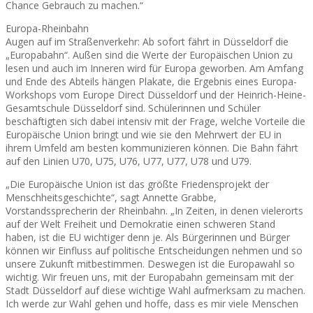
Chance Gebrauch zu machen.“
Europa-Rheinbahn
Augen auf im Straßenverkehr: Ab sofort fährt in Düsseldorf die
„Europabahn“. Außen sind die Werte der Europäischen Union zu
lesen und auch im Inneren wird für Europa geworben. Am Amfang
und Ende des Abteils hängen Plakate, die Ergebnis eines Europa-
Workshops vom Europe Direct Düsseldorf und der Heinrich-Heine-
Gesamtschule Düsseldorf sind. Schülerinnen und Schüler
beschäftigten sich dabei intensiv mit der Frage, welche Vorteile die
Europäische Union bringt und wie sie den Mehrwert der EU in
ihrem Umfeld am besten kommunizieren können. Die Bahn fährt
auf den Linien U70, U75, U76, U77, U77, U78 und U79.
„Die Europäische Union ist das größte Friedensprojekt der
Menschheitsgeschichte“, sagt Annette Grabbe,
Vorstandssprecherin der Rheinbahn. „In Zeiten, in denen vielerorts
auf der Welt Freiheit und Demokratie einen schweren Stand
haben, ist die EU wichtiger denn je. Als Bürgerinnen und Bürger
können wir Einfluss auf politische Entscheidungen nehmen und so
unsere Zukunft mitbestimmen. Deswegen ist die Europawahl so
wichtig. Wir freuen uns, mit der Europabahn gemeinsam mit der
Stadt Düsseldorf auf diese wichtige Wahl aufmerksam zu machen.
Ich werde zur Wahl gehen und hoffe, dass es mir viele Menschen