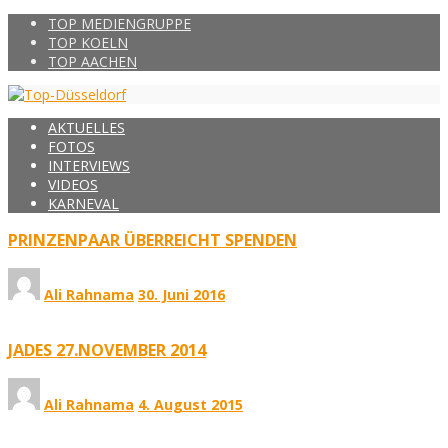
TOP MEDIENGRUPPE
TOP KOELN
TOP AACHEN
AKTUELLES
FOTOS
INTERVIEWS
VIDEOS
KARNEVAL
PRINZENPAAR ÜBERREICHT SPENDEN
Ali Rahnama
30. Juni 2016
JADES 27.NOVEMBER 2014
Ali Rahnama
4. August 2015