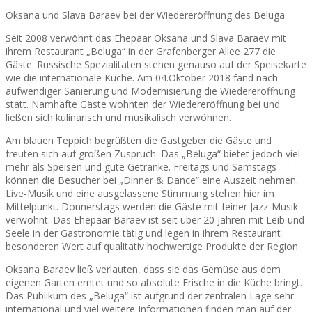
Oksana und Slava Baraev bei der Wiedereröffnung des Beluga
Seit 2008 verwöhnt das Ehepaar Oksana und Slava Baraev mit
ihrem Restaurant „Beluga“ in der Grafenberger Allee 277 die
Gäste. Russische Spezialitäten stehen genauso auf der Speisekarte
wie die internationale Küche. Am 04.Oktober 2018 fand nach
aufwendiger Sanierung und Modernisierung die Wiedereröffnung
statt. Namhafte Gäste wohnten der Wiedereröffnung bei und
ließen sich kulinarisch und musikalisch verwöhnen.
Am blauen Teppich begrüßten die Gastgeber die Gäste und
freuten sich auf großen Zuspruch. Das „Beluga“ bietet jedoch viel
mehr als Speisen und gute Getränke. Freitags und Samstags
können die Besucher bei „Dinner & Dance“ eine Auszeit nehmen.
Live-Musik und eine ausgelassene Stimmung stehen hier im
Mittelpunkt. Donnerstags werden die Gäste mit feiner Jazz-Musik
verwöhnt. Das Ehepaar Baraev ist seit über 20 Jahren mit Leib und
Seele in der Gastronomie tätig und legen in ihrem Restaurant
besonderen Wert auf qualitativ hochwertige Produkte der Region.
Oksana Baraev ließ verlauten, dass sie das Gemüse aus dem
eigenen Garten erntet und so absolute Frische in die Küche bringt.
Das Publikum des „Beluga“ ist aufgrund der zentralen Lage sehr
international und viel weitere Informationen finden man auf der