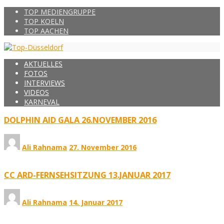
TOP MEDIENGRUPPE
TOP KOELN
TOP AACHEN
AKTUELLES
FOTOS
INTERVIEWS
VIDEOS
KARNEVAL
DOLPHIN AID GALA 26.NOVEMBER 2016
Ali Rahnama
27. November 2016
CC ARD-FERNSEHSITZUNG 13.JANUAR 2017
Ali Rahnama
14. Januar 2017