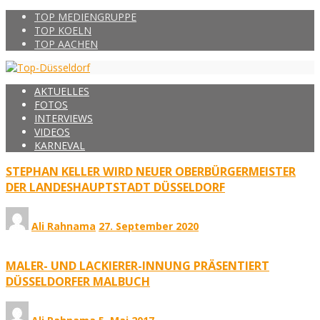
TOP MEDIENGRUPPE
TOP KOELN
TOP AACHEN
AKTUELLES
FOTOS
INTERVIEWS
VIDEOS
KARNEVAL
STEPHAN KELLER WIRD NEUER OBERBÜRGERMEISTER
DER LANDESHAUPTSTADT DÜSSELDORF
Ali Rahnama
27. September 2020
MALER- UND LACKIERER-INNUNG PRÄSENTIERT
DÜSSELDORFER MALBUCH