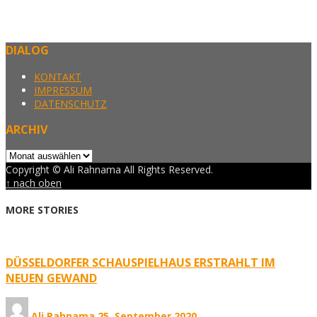
DIALOG
KONTAKT
IMPRESSUM
DATENSCHUTZ
ARCHIV
Archiv
Copyright © Ali Rahnama All Rights Reserved.
↑ nach oben
MORE STORIES
DÜSSELDORFER SCHAUSPIELHAUS ERSTRAHLT IM
NEUEN GEWAND
Ali Rahnama
25. September 2020