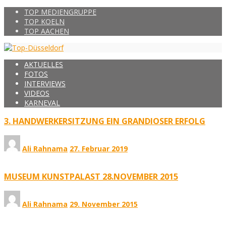
TOP MEDIENGRUPPE
TOP KOELN
TOP AACHEN
AKTUELLES
FOTOS
INTERVIEWS
VIDEOS
KARNEVAL
3. HANDWERKERSITZUNG EIN GRANDIOSER ERFOLG
Ali Rahnama
27. Februar 2019
MUSEUM KUNSTPALAST 28.NOVEMBER 2015
Ali Rahnama
29. November 2015