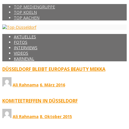
TOP MEDIENGRUPPE
TOP KOELN
TOP AACHEN
AKTUELLES
FOTOS
INTERVIEWS
VIDEOS
KARNEVAL
DÜSSELDORF BLEIBT EUROPAS BEAUTY MEKKA
Ali Rahnama
6. März 2016
KOMITEETREFFEN IN DÜSSELDORF
Ali Rahnama
8. Oktober 2015