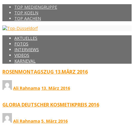
TOP MEDIENGRUPPE
TOP KOELN
TOP AACHEN
AKTUELLES
FOTOS
INTERVIEWS
VIDEOS
KARNEVAL
ROSENMONTAGSZUG 13.MÄRZ 2016
Ali Rahnama
13. März 2016
GLORIA DEUTSCHER KOSMETIKPREIS 2016
Ali Rahnama
5. März 2016