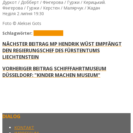
Дуркот / Добберт / Фінгерова / Гуржи / Керицький.
Фінгерова / Гуржи / Керстен / Малярчук / Жадан
Неділя 2 липня 19:30
Foto © Aleksei Gots
Schlagwörter:
aspahlt Festival
NÄCHSTER BEITRAG
MP HENDRIK WÜST EMPFÄNGT
DEN REGIERUNGSCHEF DES FÜRSTENTUMS
LIECHTENSTEIN
VORHERIGER BEITRAG
SCHIFFFAHRTMUSEUM
DÜSSELDORF: "KINDER MACHEN MUSEUM"
DIALOG
KONTAKT