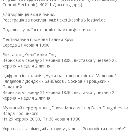
Conrad Electronic), 40211 Дюссельдорф).
Для українців вхід вільний.
Реєстрація за посиланням: ticket@asphalt-festival.de
Подальші українські події в рамках фестивалю:
Фестивальна промова Галини Крук
Середа 21 червня 19:00
Виставка „Кола“ Аліси Гоц
Вернісаж у середу 21 червня 18:00, виставка у четвер 22
червня – неділя 2 липня
Цифрова інсталяція „Нульова толерантність“ Мельник /
Глядєлов / Дондюк / Байбаков / Соснов / Троїцький /
Палатний
Вернісаж у середу 21 червня 18:30, виставка у четвер 22
червня – неділя 2 липня
Музичний перформанс „Danse Macabre“ від Dakh Daughters та
Влада Троїцького
Чт 29 червня 20:00, Пт 30 червня 19:30
Українські та німецькі автори у діалозі „Розповісти про себе“