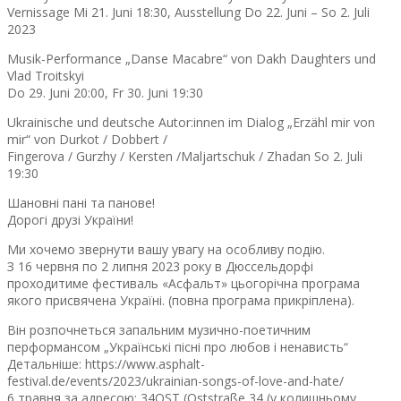
Vernissage Mi 21. Juni 18:30, Ausstellung Do 22. Juni – So 2. Juli
2023
Musik-Performance „Danse Macabre“ von Dakh Daughters und
Vlad Troitskyi
Do 29. Juni 20:00, Fr 30. Juni 19:30
Ukrainische und deutsche Autor:innen im Dialog „Erzähl mir von
mir“ von Durkot / Dobbert /
Fingerova / Gurzhy / Kersten /Maljartschuk / Zhadan So 2. Juli
19:30
Шановні пані та панове!
Дорогі друзі України!
Ми хочемо звернути вашу увагу на особливу подію.
З 16 червня по 2 липня 2023 року в Дюссельдорфі
проходитиме фестиваль «Асфальт» цьогорічна програма
якого присвячена Україні. (повна програма прикріплена).
Він розпочнеться запальним музично-поетичним
перформансом „Українські пісні про любов і ненависть“
Детальніше: https://www.asphalt-
festival.de/events/2023/ukrainian-songs-of-love-and-hate/
6 травня за адресою: 34OST (Oststraße 34 (у колишньому