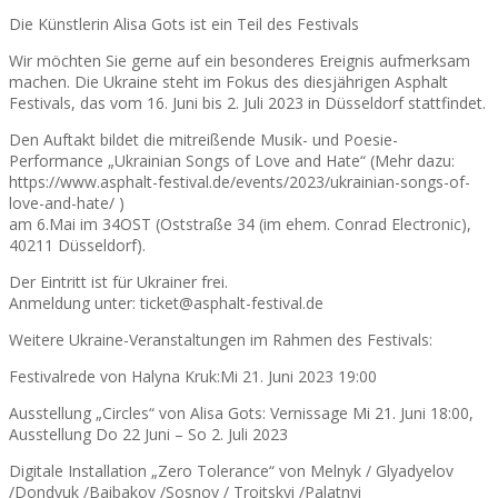
Die Künstlerin Alisa Gots ist ein Teil des Festivals
Wir möchten Sie gerne auf ein besonderes Ereignis aufmerksam
machen. Die Ukraine steht im Fokus des diesjährigen Asphalt
Festivals, das vom 16. Juni bis 2. Juli 2023 in Düsseldorf stattfindet.
Den Auftakt bildet die mitreißende Musik- und Poesie-
Performance „Ukrainian Songs of Love and Hate“ (Mehr dazu:
https://www.asphalt-festival.de/events/2023/ukrainian-songs-of-
love-and-hate/ )
am 6.Mai im 34OST (Oststraße 34 (im ehem. Conrad Electronic),
40211 Düsseldorf).
Der Eintritt ist für Ukrainer frei.
Anmeldung unter: ticket@asphalt-festival.de
Weitere Ukraine-Veranstaltungen im Rahmen des Festivals:
Festivalrede von Halyna Kruk:Mi 21. Juni 2023 19:00
Ausstellung „Circles“ von Alisa Gots: Vernissage Mi 21. Juni 18:00,
Ausstellung Do 22 Juni – So 2. Juli 2023
Digitale Installation „Zero Tolerance“ von Melnyk / Glyadyelov
/Dondyuk /Baibakov /Sosnov / Troitskyi /Palatnyi