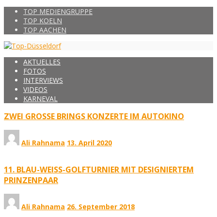
TOP MEDIENGRUPPE
TOP KOELN
TOP AACHEN
AKTUELLES
FOTOS
INTERVIEWS
VIDEOS
KARNEVAL
ZWEI GROSSE BRINGS KONZERTE IM AUTOKINO
Ali Rahnama
13. April 2020
11. BLAU-WEISS-GOLFTURNIER MIT DESIGNIERTEM
PRINZENPAAR
Ali Rahnama
26. September 2018