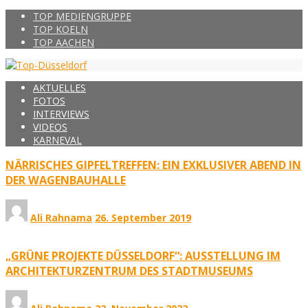
TOP MEDIENGRUPPE
TOP KOELN
TOP AACHEN
AKTUELLES
FOTOS
INTERVIEWS
VIDEOS
KARNEVAL
NÄRRISCHES GIPFELTREFFEN: EIN EXKLUSIVER ABEND IN
DER WAGENBAUHALLE
Ali Rahnama
26. September 2019
„GRÜNE PROJEKTE DÜSSELDORF“: AUSSTELLUNG IM
ARCHITEKTURZENTRUM DES STADTMUSEUMS