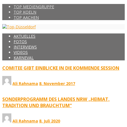
TOP MEDIENGRUPPE
TOP KOELN
TOP AACHEN
AKTUELLES
FOTOS
INTERVIEWS
VIDEOS
KARNEVAL
COMITEE GIBT EINBLICKE IN DIE KOMMENDE SESSION
Ali Rahnama
8. November 2017
SONDERPROGRAMM DES LANDES NRW „HEIMAT,
TRADITION UND BRAUCHTUM“
Ali Rahnama
8. Juli 2020