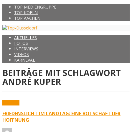
TOP MEDIENGRUPPE
TOP KOELN
TOP AACHEN
AKTUELLES
FOTOS
INTERVIEWS
VIDEOS
KARNEVAL
BEITRÄGE MIT SCHLAGWORT
ANDRÉ KUPER
Aktuelles
FRIEDENSLICHT IM LANDTAG: EINE BOTSCHAFT DER
HOFFNUNG