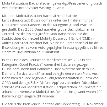
Mobilitätsstation Bachplätzchen gewürdigt/Preisverleihung durch
Verkehrsminister Volker Wissing in Berlin
Mit ihrer Mobilitätsstation Bachplätzchen hat die
Landeshauptstadt Düsseldorf es unter die Finalisten für den
Deutschen Mobilitätspreis in der Kategorie „Good Practice“
geschafft. Das 2.500 Quadratmeter große Bachplätzchen in
Unterbilk ist die bislang größte Mobilitätsstation, die die
Stadttochter Connected Mobility Düsseldorf GmbH (CMD) im
Auftrag der Stadt errichtet hat. Sie ist ein Paradebeispiel für die
Entwicklung eines vom Auto geprägten Kreuzungsgeländes hin zu
einem multi-funktionalen Zukunftsort.
In das Finale des Deutschen Mobilitätspreises 2023 in der
Kategorie „Good Practice“ waren drei Städte eingezogen:
Düsseldorf, Bonn und Hannover. Hannover trat mit dem On-
Demand-Service „sprinti“ an und belegte den ersten Platz. Aus
Bonn kam die Idee regionale Fahrgemeinschaften in Form von
ÖPNV und der „goFLUX-Mitfahr-App“ zu verbinden. Düsseldorf
schickte mit der Mobilitätsstation Bachplätzchen ihr Konzept für
urbane und vernetzte Mobilität ins Rennen. Insgesamt waren 200
Bewerbungen eingereicht worden.
Die feierliche Preisverleihung fand am Donnerstag, 30. November,