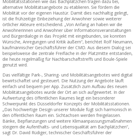
Mobilitätsstationen wie das Bachplätzchen tragen dazu bei,
alternative Mobilitätsangebote zu etablieren. Sie fördern die
Mobilität vor der eigenen Haustür. Damit dies nachhaltig gelingt,
ist die frühzeitige Einbeziehung der Anwohner sowie weiterer
örtlicher Akteure entscheidend. „Von Anfang an haben wir die
Anwohnerinnen und Anwohner über Informationsveranstaltungen
und Bürgerdialoge in das Projekt mit eingebunden, sie konnten
Wünsche, Anregungen und Kritik äußern“, berichtet Rolf Neumann,
kaufmännischer Geschäftsführer der CMD. Aus diesem Dialog sei
beispielsweise die zentrale Freifläche in der Platzmitte entstanden,
die heute regelmäßig für Nachbarschaftstreffs und Boule-Spiele
genutzt wird.
Das vielfältige Park-, Sharing- und Mobilitätsangebotes wird digital
bewirtschaftet und gesteuert. Die Nutzung der Angebote läuft
einfach und bequem per App. Zusätzlich zum Aufbau des neuen
Mobilitätsangebotes wurde der Ort an sich aufgewertet. In der
Aufwertung des öffentlichen Raumes liegt ein besonderer
Schwerpunkt des Düsseldorfer Konzepts der Mobilitätsstationen.
„Das hochwertige Design unserer Module fügt sich harmonisch in
den öffentlichen Raum ein. Sichtachsen werden freigelassen.
Bänke, Bepflanzungen und weitere Klimaanpassungsmaßnahmen
steigern die Aufenthalts- und Lebensqualität am Bachplätzchen“,
sagt Dr. David Rüdiger, technischer Geschäftsführer der