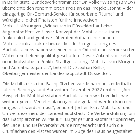
in Berlin statt. Bundesverkehrsminister Dr. Volker Wissing (BMDV)
überreichte den renommierten Preis an das Projekt „sprinti – der
einzigartige On-Demand-Service für suburbane Räume“ und
würdigte alle drei Finalisten für ihre innovativen
Mobilitätslösungen. „Wir setzen in Düsseldorf auf eine
Angebotsoffensive. Unser Konzept der Mobilitätsstationen
funktioniert und geht weit über den Aufbau einer neuen
Mobilitätsinfrastruktur hinaus. Mit der Umgestaltung des
Bachplätzchens haben wir einen neuen Ort mit einer verbesserten
Wohn- und Lebensqualität geschaffen. Dieser Zukunftsort setzt
neue Maßstäbe in Punkto Stadtgestaltung, Mobilität von Morgen
und Aufenthaltsqualität“, betont Dr. Stephan Keller,
Oberbürgermeister der Landeshauptstadt Düsseldorf.
Die Mobilitätsstation Bachplätzchen wurde nach nur anderthalb
Jahren Planungs- und Bauzeit im Dezember 2022 eröffnet. „Am
Beispiel der Mobilitätsstation Bachplätzchen wird deutlich, wie
weit integrierte Verkehrsplanung heute gedacht werden kann und
umgesetzt werden muss“, erläutert Jochen Kral, Mobilitäts- und
Umweltdezernent der Landeshauptstadt. Die Verkehrsführung um
das Bachplätzchen wurde für Fußgänger und Radfahrer optimiert,
der Lade- und Lieferverkehr wurde mitgedacht und auch die
Grünflächen des Platzes wurden im Zuge des Baus neugestaltet.