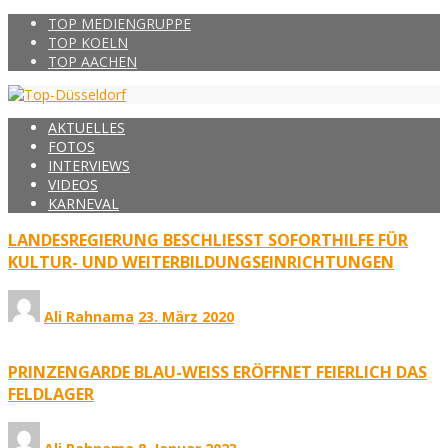
TOP MEDIENGRUPPE
TOP KOELN
TOP AACHEN
AKTUELLES
FOTOS
INTERVIEWS
VIDEOS
KARNEVAL
LANDESREGIERUNG BESCHLIESST SOFORTHILFE FÜR K
ULTUR- UND WEITERBILDUNGSEINRICHTUNGEN
Ali Rahnama
23. März 2020
PRINZENGARDE BLAU-WEISS ERÖFFNET FEIERLICH DAS
FELDLAGER