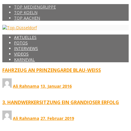
TOP MEDIENGRUPPE
TOP KOELN
TOP AACHEN
AKTUELLES
FOTOS
INTERVIEWS
VIDEOS
KARNEVAL
FAHRZEUG AN PRINZENGARDE BLAU-WEISS
Ali Rahnama
13. Januar 2016
3. HANDWERKERSITZUNG EIN GRANDIOSER ERFOLG
Ali Rahnama
27. Februar 2019