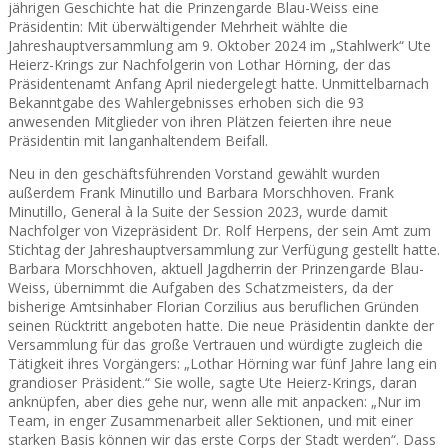
jährigen Geschichte hat die Prinzengarde Blau-Weiss eine
Präsidentin: Mit überwältigender Mehrheit wählte die
Jahreshauptversammlung am 9. Oktober 2024 im „Stahlwerk“ Ute
Heierz-Krings zur Nachfolgerin von Lothar Hörning, der das
Präsidentenamt Anfang April niedergelegt hatte. Unmittelbarnach
Bekanntgabe des Wahlergebnisses erhoben sich die 93
anwesenden Mitglieder von ihren Plätzen feierten ihre neue
Präsidentin mit langanhaltendem Beifall.
Neu in den geschäftsführenden Vorstand gewählt wurden
außerdem Frank Minutillo und Barbara Morschhoven. Frank
Minutillo, General à la Suite der Session 2023, wurde damit
Nachfolger von Vizepräsident Dr. Rolf Herpens, der sein Amt zum
Stichtag der Jahreshauptversammlung zur Verfügung gestellt hatte.
Barbara Morschhoven, aktuell Jagdherrin der Prinzengarde Blau-
Weiss, übernimmt die Aufgaben des Schatzmeisters, da der
bisherige Amtsinhaber Florian Corzilius aus beruflichen Gründen
seinen Rücktritt angeboten hatte. Die neue Präsidentin dankte der
Versammlung für das große Vertrauen und würdigte zugleich die
Tätigkeit ihres Vorgängers: „Lothar Hörning war fünf Jahre lang ein
grandioser Präsident.“ Sie wolle, sagte Ute Heierz-Krings, daran
anknüpfen, aber dies gehe nur, wenn alle mit anpacken: „Nur im
Team, in enger Zusammenarbeit aller Sektionen, und mit einer
starken Basis können wir das erste Corps der Stadt werden“. Dass