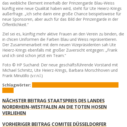
das weibliche Element innerhalb der Prinzengarde Blau-Weiss
künftig eine neue Qualität haben wird, steht für Ute Heierz-Krings
außerfrage. „Ich sehe darin eine große Chance beispielsweise für
neue Sponsoren, aber auch für das Bild der Prinzengarde in der
Öffentlichkeit.“
Ziel sei es, künftig mehr aktive Frauen an den Verein zu binden, die
in chicen Uniformen die Farben Blau und Weiss repräsentieren.
Der Zusammenarbeit mit dem neuen Vizepräsidenten sah Ute
Heierz-Krings ebenfalls mit großer Zuversicht entgegen: „Frank
und ich sind schon jetzt ein Team.“
Foto © HP Suchand: Der neue geschäftsführende Vorstand mit
Michael Schmitz, Ute Heierz-Krings, Barbara Morschhoven und
Frank Minutillo (v.r.n.l.)
Schlagwörter:
Präsidentin
Prinzengarde Blau Weiss
Ute Heierz-
Krings
NÄCHSTER BEITRAG
STAATSPREIS DES LANDES
NORDRHEIN-WESTFALEN AN DIE TOTEN HOSEN
VERLIEHEN
VORHERIGER BEITRAG
COMITEE DÜSSELDORFER