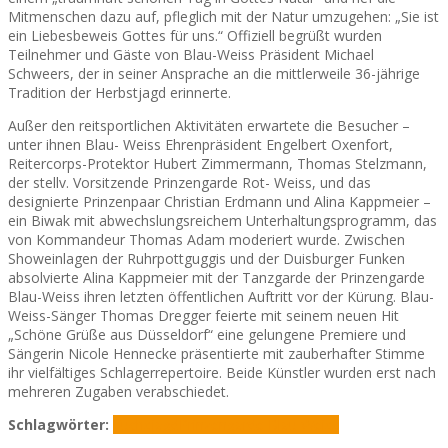
Mitmenschen dazu auf, pfleglich mit der Natur umzugehen: „Sie ist
ein Liebesbeweis Gottes für uns.“ Offiziell begrüßt wurden
Teilnehmer und Gäste von Blau-Weiss Präsident Michael
Schweers, der in seiner Ansprache an die mittlerweile 36-jährige
Tradition der Herbstjagd erinnerte.
Außer den reitsportlichen Aktivitäten erwartete die Besucher –
unter ihnen Blau- Weiss Ehrenpräsident Engelbert Oxenfort,
Reitercorps-Protektor Hubert Zimmermann, Thomas Stelzmann,
der stellv. Vorsitzende Prinzengarde Rot- Weiss, und das
designierte Prinzenpaar Christian Erdmann und Alina Kappmeier –
ein Biwak mit abwechslungsreichem Unterhaltungsprogramm, das
von Kommandeur Thomas Adam moderiert wurde. Zwischen
Showeinlagen der Ruhrpottguggis und der Duisburger Funken
absolvierte Alina Kappmeier mit der Tanzgarde der Prinzengarde
Blau-Weiss ihren letzten öffentlichen Auftritt vor der Kürung. Blau-
Weiss-Sänger Thomas Dregger feierte mit seinem neuen Hit
„Schöne Grüße aus Düsseldorf“ eine gelungene Premiere und
Sängerin Nicole Hennecke präsentierte mit zauberhafter Stimme
ihr vielfältiges Schlagerrepertoire. Beide Künstler wurden erst nach
mehreren Zugaben verabschiedet.
Schlagwörter:
Fuchsjagd
Prinzengarde Blau Weiss