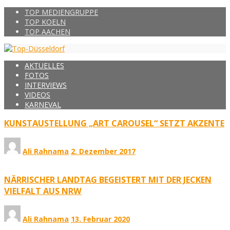
TOP MEDIENGRUPPE
TOP KOELN
TOP AACHEN
AKTUELLES
FOTOS
INTERVIEWS
VIDEOS
KARNEVAL
KUNSTAUSTELLUNG „ART CAROUSEL“ SETZT AKZENTE
Ali Rahnama
2. Dezember 2017
NÄRRISCHER LANDTAG BEGEISTERT MIT DER JECKEN
VIELFALT AUS NRW
Ali Rahnama
13. Februar 2020