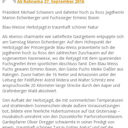
Ali Rahnama
27. September 2016
Präsident Michael Schweers und dahinter hoch zu Ross Jagdherrin
Marion Eichenberger und Fuchssieger Erminio Biasin
Blau-Weisse Herbstjagd in traumhaft schöner Natur
Als ebenso charmante wie sattelfeste Gastgeberin entpuppte sich
am Samstag Marion Eichenberger: Auf dem Höhepunkt der
Herbstjagd der Prinzengarde Blau-Weiss präsentierte sich die
Jagdherrin hoch zu Ross den zahlreichen Zuschauern auf der
sogenannten Hasenwiese, wo die Reitjagd mit dem spannenden
Fuchsgreifen ihren sportlichen Abschluss fand. Den Blau-Weiss
Fuchs gewann Erminio Biasin, den Gäste-Fuchs Meike Daßler aus
Ratingen. Zuvor hatten die 16 Reiter und Amazonen unter der
Leitung der Feldführer Astrid Widera und Walter Schmitz eine
anspruchsvolle 20 Kilometer lange Strecke durch den Aaper und
Grafenberger Wald absolviert.
Den Auftakt der Herbstjagd, die mit sommerlichen Temperaturen
und strahlendem Sonnenschein ideale äußere Voraussetzungen
bot, bildete eine feierliche Hubertusmesse auf Gut Grütersaap –
musikalisch umrahmt von den Düsseldorfer Parforcehornbläsern.
Gardepfarrer Oliver Dregger schwärmte in seiner Predigt von
einem „traumhaft schönen Tag in Gottes Natur“ und rief die