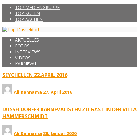
TOP MEDIENGRUPPE
TOP KOELN
TOP AACHEN
AKTUELLES
FOTOS
INTERVIEWS
VIDEOS
KARNEVAL
SEYCHELLEN 22.APRIL 2016
Ali Rahnama
27. April 2016
DÜSSELDORFER KARNEVALISTEN ZU GAST IN DER VILLA
HAMMERSCHMIDT
Ali Rahnama
20. Januar 2020