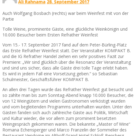
Ali Rahnama
28. September 2017
Auch Wolfgang Bosbach (rechts) war beim Weinfest mit von der
Partie
Tolle Weine, prominente Gäste, eine glückliche Weinkönigin und
10.000 Besucher beim Ersten Refrather Weinfest
Vom 15.- 17. September 2017 fand auf dem Peter-Bürling-Platz
das Erste Refrather Weinfest statt. Der Veranstalter KOMPAKT B.
und die IG Refrather Handel ziehen ein sehr positives Fazit zur
Premiere: „Wir sind glücklich über die Resonanz der Veranstaltung
und sind uns sicher, dass alle Gäste drei tolle Tage erlebt haben.
Es wird in jedem Fall eine Vorsetzung geben.“ so Sebastian
Schulmeister, Geschäftsführer KOMPAKT B.
An allen drei Tagen wurde das Refrather Weinfest gut besucht und
so zählte man bis zum Sonntag-Abend knapp 10.000 Besucher, die
von 12 Weingütern und vielen Gastronomen verköstigt wurden
und vom begleitenden Programms unterhalten wurden. Unter den
Gästen fanden sich auch zahlreiche Gäste aus Politik, Wirtschaft
und Kultur wieder, die vor allem zum prominent besetzten
Weingespräch gekommen waren. Die bekannte „Master of Wine“
Romana Echensperger und Marco Franzelin der Sommelier des
Restaurant Vendome im Althoff Grand Hotel Schloß Bensberg