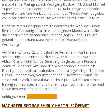
entlockten im Weingespräch Wolfgang Bosbach MdB und Michael
Trippel dem Stadionsprecher des 1. FC Köln, einige spannende
Antworten und Ihre Vorlieben rund um das Thema Wein, begleitet
von einer ganz besonderen Live-Verkostung mit dem Publikum.
Einen weiteren Höhepunkt stellte daraufhin die Wahl der Ersten
Refrather Weinkönigin dar. In einem eigenen Modus wurde Sie
dann nach einem spannenden Stechen gegen Judith Hülbusch
gefunden und gekürt: Mara Kohorst, die Erste Refrather
Weinkönigin.
Auf Mara Kohorst, 22 und gebürtige Refratherin, warten nun
neben einigen Terminen auch eine ganz besondere Nacht im
Althoff Grand Hotel Schloß Bensberg, begleitet vom Porsche
Zentrum Bensberg. Am Ende des Wochenendes blickten alle
Beteiligten und Akteure zufrieden auf die drei geselligen Tage und
Daniel Kirchenmayer, Vorsitzender der IG Refrather Handel ist
schon voller Vorfreude auf das nächste Jahr „Wir blicken schon
freudig auf nächstes Jahr und hoffen, dass noch mehr Winzer und
Gäste den Weg nach Refrath finden“.
Schlagwörter:
Refrather Weinfest
NÄCHSTER BEITRAG
SHIRLY HARTEL ERÖFFNET