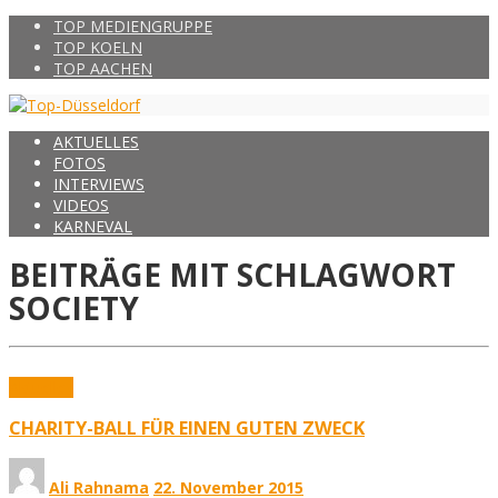
TOP MEDIENGRUPPE
TOP KOELN
TOP AACHEN
AKTUELLES
FOTOS
INTERVIEWS
VIDEOS
KARNEVAL
BEITRÄGE MIT SCHLAGWORT
SOCIETY
Aktuelles
CHARITY-BALL FÜR EINEN GUTEN ZWECK
Ali Rahnama
22. November 2015