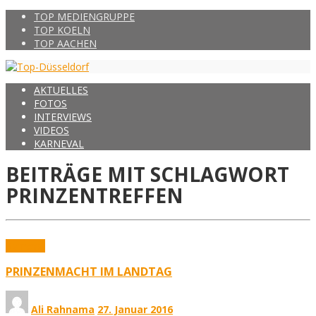
TOP MEDIENGRUPPE
TOP KOELN
TOP AACHEN
AKTUELLES
FOTOS
INTERVIEWS
VIDEOS
KARNEVAL
BEITRÄGE MIT SCHLAGWORT
PRINZENTREFFEN
Karneval
PRINZENMACHT IM LANDTAG
Ali Rahnama
27. Januar 2016