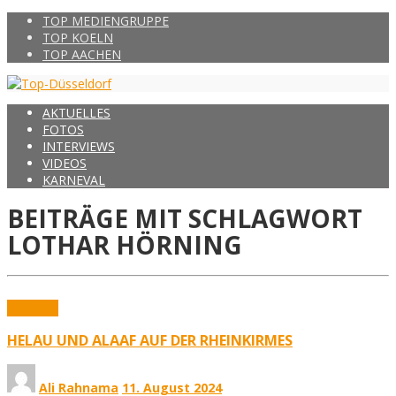
TOP MEDIENGRUPPE
TOP KOELN
TOP AACHEN
AKTUELLES
FOTOS
INTERVIEWS
VIDEOS
KARNEVAL
BEITRÄGE MIT SCHLAGWORT
LOTHAR HÖRNING
Aktuelles
HELAU UND ALAAF AUF DER RHEINKIRMES
Ali Rahnama
11. August 2024