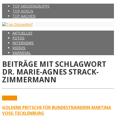
TOP MEDIENGRUPPE
TOP KOELN
TOP AACHEN
AKTUELLES
FOTOS
INTERVIEWS
VIDEOS
KARNEVAL
BEITRÄGE MIT SCHLAGWORT
DR. MARIE-AGNES STRACK-
ZIMMERMANN
Aktuelles
GOLDENE PRITSCHE FÜR BUNDESTRAINERIN MARTINA
VOSS-TECKLENBURG