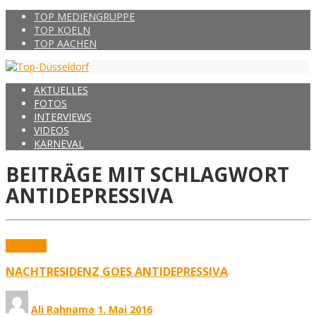
TOP MEDIENGRUPPE
TOP KOELN
TOP AACHEN
AKTUELLES
FOTOS
INTERVIEWS
VIDEOS
KARNEVAL
BEITRÄGE MIT SCHLAGWORT
ANTIDEPRESSIVA
Aktuelles
NACHTRESIDENZ GOES ANTIDEPRESSIVA
Ali Rahnama
1. Mai 2016