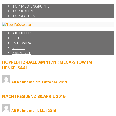
TOP MEDIENGRUPPE
TOP KOELN
TOP AACHEN
AKTUELLES
FOTOS
INTERVIEWS
VIDEOS
KARNEVAL
HOPPEDITZ-BALL AM 11.11.: MEGA-SHOW IM
HENKELSAAL
Ali Rahnama
12. Oktober 2019
NACHTRESIDENZ 30.APRIL 2016
Ali Rahnama
1. Mai 2016