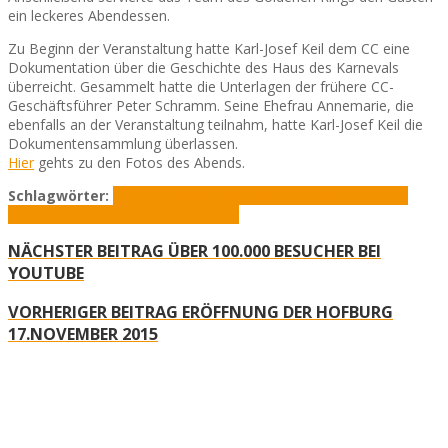
ein leckeres Abendessen.
Zu Beginn der Veranstaltung hatte Karl-Josef Keil dem CC eine
Dokumentation über die Geschichte des Haus des Karnevals
überreicht. Gesammelt hatte die Unterlagen der frühere CC-
Geschäftsführer Peter Schramm. Seine Ehefrau Annemarie, die
ebenfalls an der Veranstaltung teilnahm, hatte Karl-Josef Keil die
Dokumentensammlung überlassen.
Hier
gehts zu den Fotos des Abends.
Schlagwörter:
CC
Ehrenabend
Hofburg
Im Goldenen Ring
Prinz
Hanno I. & Venetia Sara
Prinzenpaar
NÄCHSTER BEITRAG
ÜBER 100.000 BESUCHER BEI
YOUTUBE
VORHERIGER BEITRAG
ERÖFFNUNG DER HOFBURG
17.NOVEMBER 2015