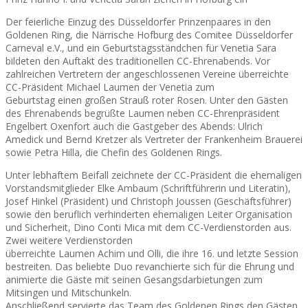
Der feierliche Einzug des Düsseldorfer Prinzenpaares in den
Goldenen Ring, die Närrische Hofburg des Comitee Düsseldorfer
Carneval e.V., und ein Geburtstagsständchen für Venetia Sara
bildeten den Auftakt des traditionellen CC-Ehrenabends. Vor
zahlreichen Vertretern der angeschlossenen Vereine überreichte
CC-Präsident Michael Laumen der Venetia zum
Geburtstag einen großen Strauß roter Rosen. Unter den Gästen
des Ehrenabends begrüßte Laumen neben CC-Ehrenpräsident
Engelbert Oxenfort auch die Gastgeber des Abends: Ulrich
Amedick und Bernd Kretzer als Vertreter der Frankenheim Brauerei
sowie Petra Hilla, die Chefin des Goldenen Rings.
Unter lebhaftem Beifall zeichnete der CC-Präsident die ehemaligen
Vorstandsmitglieder Elke Ambaum (Schriftführerin und Literatin),
Josef Hinkel (Präsident) und Christoph Joussen (Geschäftsführer)
sowie den beruflich verhinderten ehemaligen Leiter Organisation
und Sicherheit, Dino Conti Mica mit dem CC-Verdienstorden aus.
Zwei weitere Verdienstorden
überreichte Laumen Achim und Olli, die ihre 16. und letzte Session
bestreiten. Das beliebte Duo revanchierte sich für die Ehrung und
animierte die Gäste mit seinen Gesangsdarbietungen zum
Mitsingen und Mitschunkeln.
Anschließend servierte das Team des Goldenen Rings den Gästen