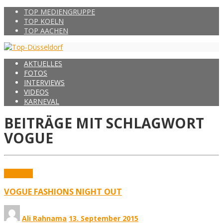
TOP MEDIENGRUPPE
TOP KOELN
TOP AACHEN
AKTUELLES
FOTOS
INTERVIEWS
VIDEOS
KARNEVAL
BEITRÄGE MIT SCHLAGWORT
VOGUE
Aktuelles
VOGUE FASHIONS NIGHT OUT
Ali Rahnama
13. September 2015