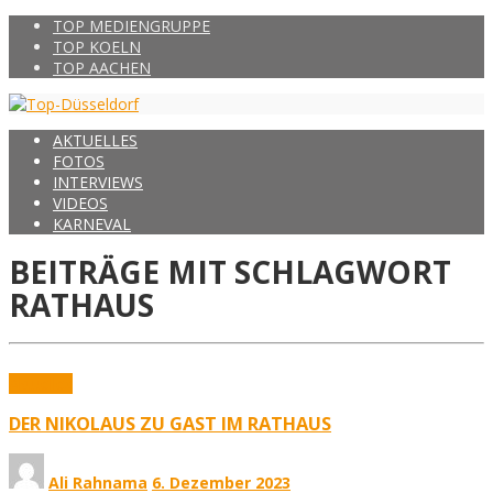
TOP MEDIENGRUPPE
TOP KOELN
TOP AACHEN
AKTUELLES
FOTOS
INTERVIEWS
VIDEOS
KARNEVAL
BEITRÄGE MIT SCHLAGWORT
RATHAUS
Aktuelles
DER NIKOLAUS ZU GAST IM RATHAUS
Ali Rahnama
6. Dezember 2023