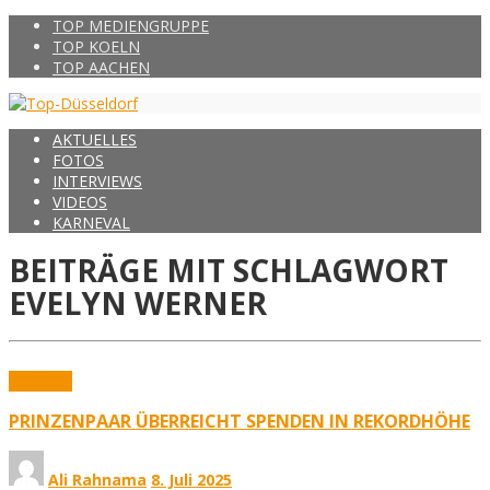
TOP MEDIENGRUPPE
TOP KOELN
TOP AACHEN
AKTUELLES
FOTOS
INTERVIEWS
VIDEOS
KARNEVAL
BEITRÄGE MIT SCHLAGWORT
EVELYN WERNER
Aktuelles
PRINZENPAAR ÜBERREICHT SPENDEN IN REKORDHÖHE
Ali Rahnama
8. Juli 2025