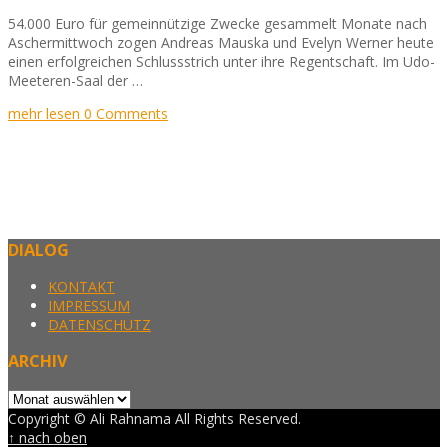
54.000 Euro für gemeinnützige Zwecke gesammelt Monate nach
Aschermittwoch zogen Andreas Mauska und Evelyn Werner heute
einen erfolgreichen Schlussstrich unter ihre Regentschaft. Im Udo-
Meeteren-Saal der …
mehr lesen
0 Comments
DIALOG
KONTAKT
IMPRESSUM
DATENSCHUTZ
ARCHIV
Archiv
Copyright © Ali Rahnama All Rights Reserved.
↑ nach oben